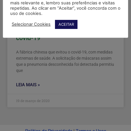
mais relevante e, lembro suas preferências e visitas
repetidas. Ao clicar em “Aceitar”, você concorda com o
uso de cookies.
Selecionar Cookies
ACEITAR
A fábrica chinesa que evitou o
covid-19
A fábrica chinesa que evitou o covid-19, com medidas
extremas de saúde. A solicitação de máscaras assim
que a pneumonia desconhecida foi detectada permitiu
que
LEIA MAIS »
19 de março de 2020