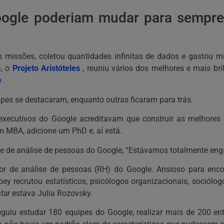
ogle poderiam mudar para sempre
​​missões, coletou quantidades infinitas de dados e gastou m
a, o
Projeto Aristóteles
, reuniu vários dos melhores e mais br
e
.
pes se destacaram, enquanto outras ficaram para trás.
executivos do Google acreditavam que construir as melhores 
m MBA, adicione um PhD e, aí está.
ente de análise de pessoas do Google, “Estávamos totalmente en
etor de análise de pessoas (RH) do Google. Ansioso para enc
bey recrutou estatísticos, psicólogos organizacionais, sociólo
star
estava Julia Rozovsky.
guiu estudar 180 equipes do Google, realizar mais de 200 ent