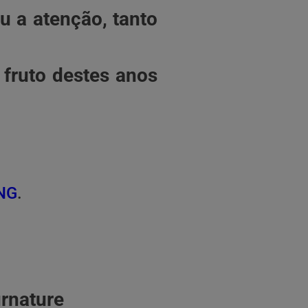
 a atenção, tanto
 fruto destes anos
NG
.
rnature