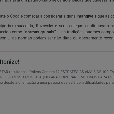
nda não havia um padrão claro de características que pudessem 
i até o Google começar a considerar alguns
intangíveis
que as co
uipe bem-sucedida, Rozovsky e seus colegas continuavam 
nhecido como
“normas grupais”
– as tradições, padrões compor
m … as normas podem ser não ditas ou abertamente reconhe