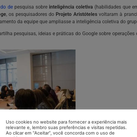
udo de
pesquisa sobre
inteligência coletiva
(habilidades que e
ege
, os pesquisadores do
Projeto Aristóteles
voltaram à pranc
mento da equipe que ampliasse a inteligência coletiva do grup
tilha pesquisas, ideias e práticas do Google sobre operações
Uso cookies no website para fornecer a experiência mais
relevante e, lembro suas preferências e visitas repetidas.
Ao clicar em “Aceitar”, você concorda com o uso de