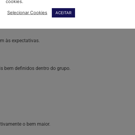
cookies.
Selecionar Cookies
ACEITAR
m às expectativas.
s bem definidos dentro do grupo.
sitivamente o bem maior.