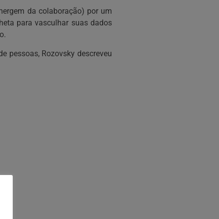
mergem da colaboração) por um
heta para vasculhar suas dados
o.
 de pessoas, Rozovsky descreveu