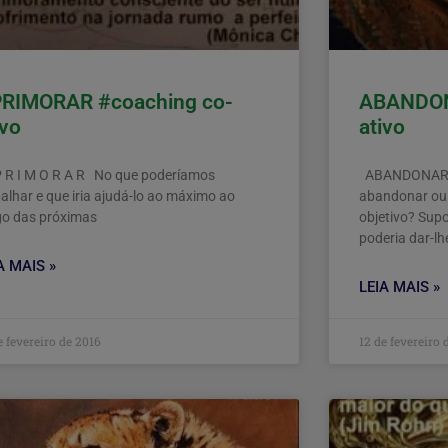
RIMORAR #coaching co-
ABANDON
ivo
ativo
 R I M O R A R No que poderíamos
ABANDONAR O
balhar e que iria ajudá-lo ao máximo ao
abandonar ou p
go das próximas
objetivo? Sup
poderia dar-l
A MAIS »
LEIA MAIS »
e fevereiro de 2016
12 de fevereiro 