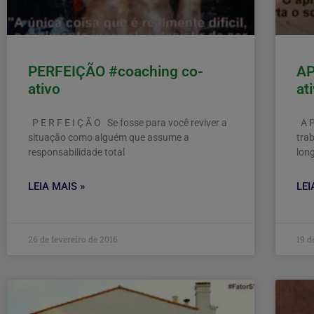
PERFEIÇÃO #coaching co-
AP
ativo
at
P E R F E I Ç Ã O Se fosse para você reviver a
A P
situação como alguém que assume a
tra
responsabilidade total
lon
LEIA MAIS »
LEI
26 de fevereiro de 2016
19 d