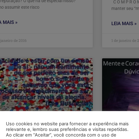
 reputação? O que há de especial nisso?
C O M P R O M
o assumir este risco
manter seu “
A MAIS »
LEIA MAIS »
 janeiro de 2016
1 de janeiro de 
Uso cookies no website para fornecer a experiência mais
relevante e, lembro suas preferências e visitas repetidas.
Ao clicar em “Aceitar”, você concorda com o uso de