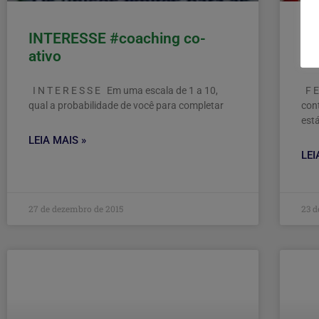
INTERESSE #coaching co-
FE
ativo
at
I N T E R E S S E Em uma escala de 1 a 10,
F E
qual a probabilidade de você para completar
cont
est
LEIA MAIS »
LEI
27 de dezembro de 2015
23 d