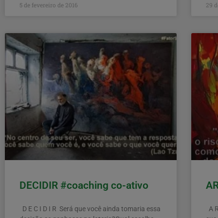
5 de fevereiro de 2016
29 d
DECIDIR #coaching co-ativo
AR
D E C I D I R Será que você ainda tomaria essa
A R