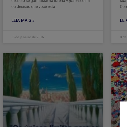
decisão se ganhasse na loteria?Qual escolha
sua
ou decisão que você está
Com
LEIA MAIS »
LEI
15 de janeiro de 2016
8 de