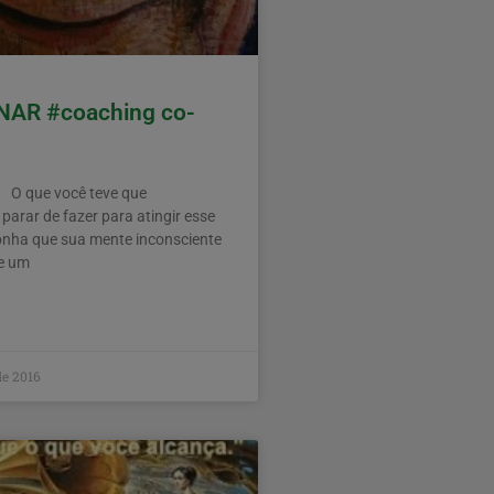
AR #coaching co-
 que você teve que
arar de fazer para atingir esse
onha que sua mente inconsciente
he um
de 2016