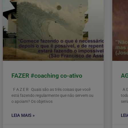
FAZER #coaching co-ativo
AG
F A Z E R Quais são as três coisas que você
A G
está fazendo regularmente que não servem ou
tod
o apoiam? Os objetivos
ser
LEIA MAIS »
LEI