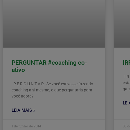
PERGUNTAR #coaching co-
IR
ativo
I R
est
P E R G U N T A R Se você estivesse fazendo
gara
coaching a si mesmo, o que perguntaria para
você agora?
LEI
LEIA MAIS »
1 de junho de 2014
30 d