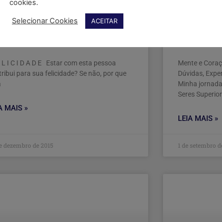
cookies.
Selecionar Cookies
ACEITAR
LICIDADE #coaching co-
Mente e 
ivo
primeiro?
 L I C I D A D E Estar com esta pessoa
Mente e Coraç
ribui para sua felicidade? Se não, por que
Dúvidas, Exper
á
Minha jornada
Seres Superior
A MAIS »
LEIA MAIS »
e dezembro de 2015
1 de setembro d