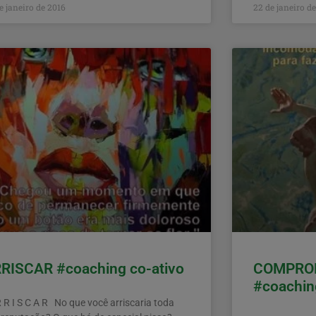
e janeiro de 2016
22 de janeiro d
RISCAR #coaching co-ativo
COMPRO
#coachin
 R I S C A R No que você arriscaria toda