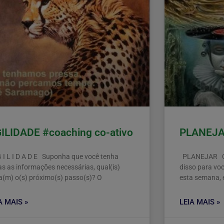
ILIDADE #coaching co-ativo
PLANEJAR
 I L I D A D E Suponha que você tenha
PLANEJAR Qua
as as informações necessárias, qual(is)
disso para vo
ia(m) o(s) próximo(s) passo(s)? O
esta semana, 
A MAIS »
LEIA MAIS »