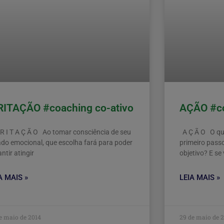
RITAÇÃO #coaching co-ativo
AÇÃO #co
 R I T A Ç Ã O Ao tomar consciência de seu
A Ç Ã O O que
ado emocional, que escolha fará para poder
primeiro passo
ntir atingir
objetivo? E se
A MAIS »
LEIA MAIS »
e maio de 2014
29 de maio de 