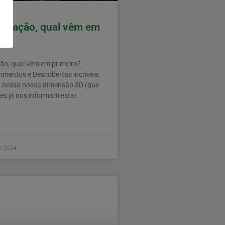
Coração, qual vêm em
ão, qual vêm em primeiro?
imentos e Descobertas incríveis.
 nessa nossa dimensão 3D (que
es já nos informam estar
e 2014