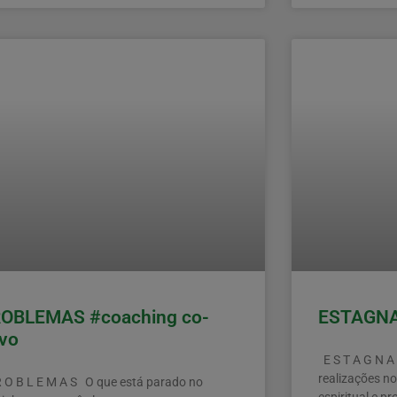
OBLEMAS #coaching co-
ESTAGNAR
ivo
E S T A G N A
realizações n
 O B L E M A S O que está parado no
espiritual e pr