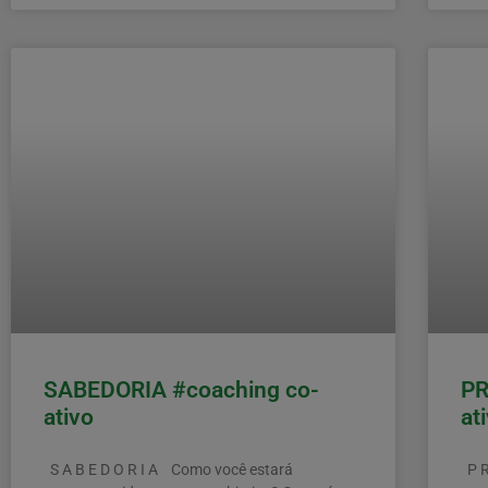
SABEDORIA #coaching co-
PR
ativo
at
S A B E D O R I A Como você estará
P R