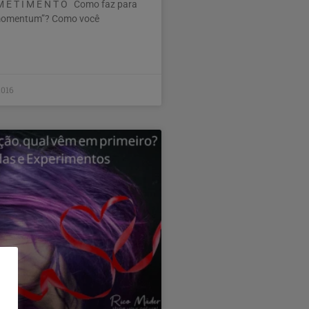
 E T I M E N T O Como faz para
momentum”? Como você
2016