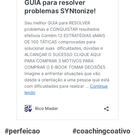
#perfeicao #coachingcoativo