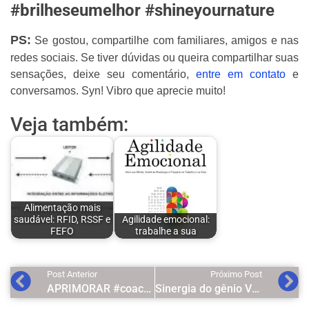
#brilheseumelhor #shineyournature
PS:
Se gostou, compartilhe com familiares, amigos e nas
redes sociais. Se tiver dúvidas ou queira compartilhar suas
sensações, deixe seu comentário,
entre em contato
e
conversamos. Syn! Vibro que aprecie muito!
Veja também:
Alimentação mais
saudável: RFID, RSSF e
Agilidade emocional:
FEFO
trabalhe a sua
Post Anterior
Próximo Post
APRIMORAR #coaching co-ativo
Sinergia do gênio VENDAMAIS entrevista