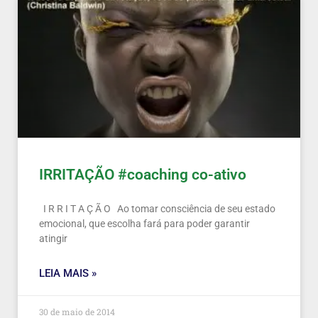
IRRITAÇÃO #coaching co-ativo
I R R I T A Ç Ã O Ao tomar consciência de seu estado
emocional, que escolha fará para poder garantir
atingir
LEIA MAIS »
30 de maio de 2014