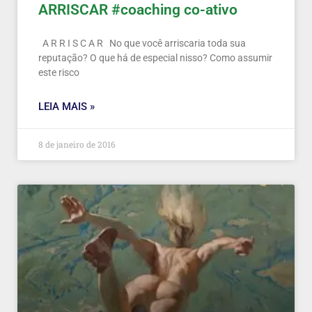
ARRISCAR #coaching co-ativo
A R R I S C A R No que você arriscaria toda sua
reputação? O que há de especial nisso? Como assumir
este risco
LEIA MAIS »
8 de janeiro de 2016