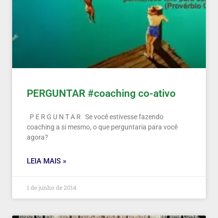
PERGUNTAR #coaching co-ativo
P E R G U N T A R Se você estivesse fazendo
coaching a si mesmo, o que perguntaria para você
agora?
LEIA MAIS »
1 de junho de 2014