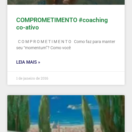
COMPROMETIMENTO #coaching
co-ativo
C O M P R O M E T I M E N T O Como faz para manter
seu “momentum”? Como você
LEIA MAIS »
1 de janeiro de 2016