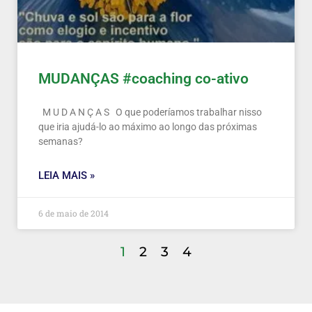
MUDANÇAS #coaching co-ativo
M U D A N Ç A S O que poderíamos trabalhar nisso
que iria ajudá-lo ao máximo ao longo das próximas
semanas?
LEIA MAIS »
6 de maio de 2014
1
2
3
4