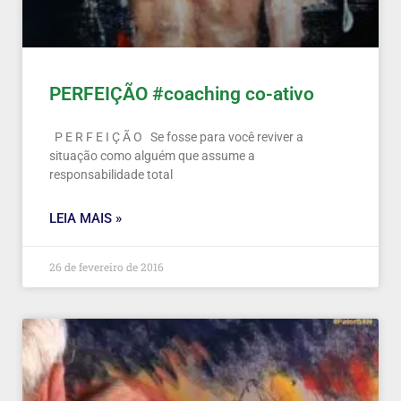
PERFEIÇÃO #coaching co-ativo
P E R F E I Ç Ã O Se fosse para você reviver a
situação como alguém que assume a
responsabilidade total
LEIA MAIS »
26 de fevereiro de 2016