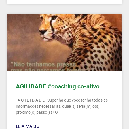
AGILIDADE #coaching co-ativo
A G I L I D A D E Suponha que você tenha todas as
informações necessárias, qual(is) seria(m) o(s)
próximo(s) passo(s)? O
LEIA MAIS »