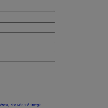
iência
,
Rico Mäder é sinergia