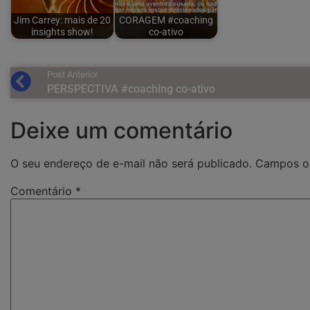
Jim Carrey: mais de 20
CORAGEM #coaching
insights show!
co-ativo
Post Anterior
PERSPECTIVA #coaching co-ativo
Deixe um comentário
O seu endereço de e-mail não será publicado.
Campos ob
Comentário
*