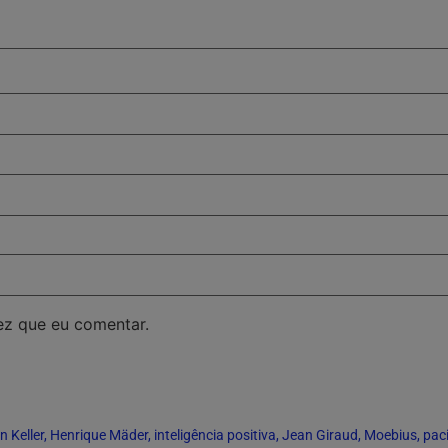
ez que eu comentar.
n Keller
,
Henrique Mäder
,
inteligência positiva
,
Jean Giraud
,
Moebius
,
pac