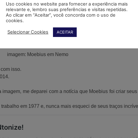
imagem: Moebius em Nemo
 com isso.
014.
sa imagem, me deparei com a notícia que Moebius foi criar se
rabalho em 1977 e, nunca mais esqueci de seus traços incríve