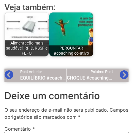
Veja também:
Alimentação mais
saudável: RFID, RSSF e
PERGUNTAR
FEFO
#coaching co-ativo
Post Anterior
Próximo Post
EQUILÍBRIO #coaching co-ativo
CHOQUE #coaching co-ativo
Deixe um comentário
O seu endereço de e-mail não será publicado.
Campos
obrigatórios são marcados com
*
Comentário
*