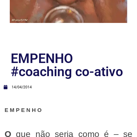
EMPENHO
#coaching co-ativo
14/04/2014
E M P E N H O
O
que não seria como é – se