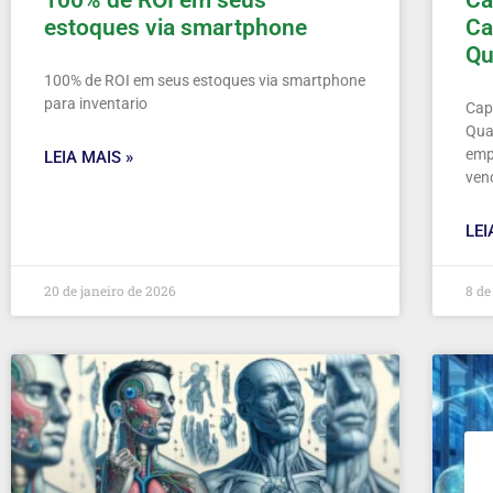
100% de ROI em seus
Ca
estoques via smartphone
Ca
Qu
100% de ROI em seus estoques via smartphone
para inventario
Cap
Qua
emp
LEIA MAIS »
ven
LEI
20 de janeiro de 2026
8 de