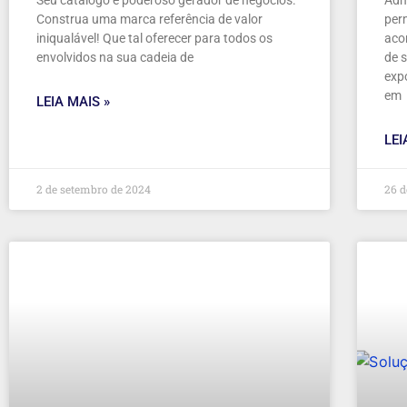
Seu catálogo é poderoso gerador de negócios.
Adm
Construa uma marca referência de valor
per
iniqualável! Que tal oferecer para todos os
aco
envolvidos na sua cadeia de
de 
exp
em
LEIA MAIS »
LEI
2 de setembro de 2024
26 d