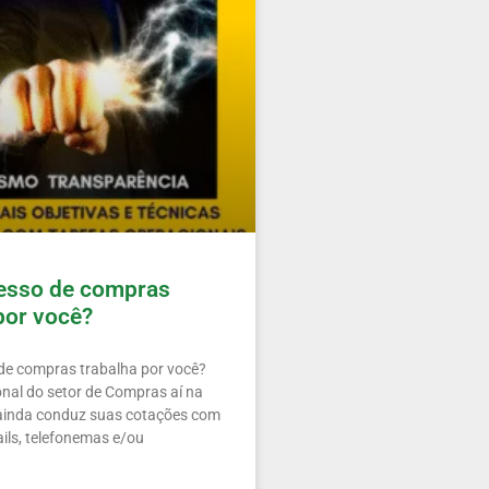
esso de compras
por você?
de compras trabalha por você?
onal do setor de Compras aí na
ainda conduz suas cotações com
ails, telefonemas e/ou