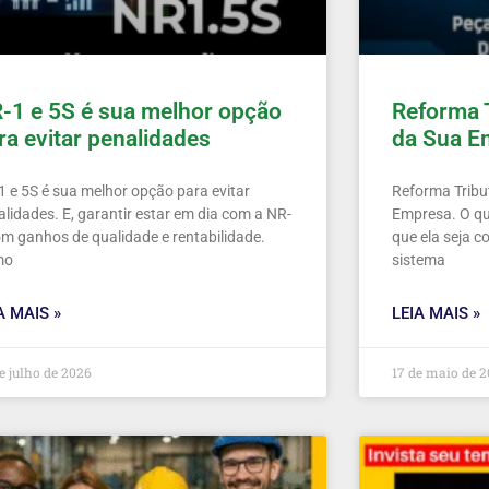
-1 e 5S é sua melhor opção
Reforma 
ra evitar penalidades
da Sua E
1 e 5S é sua melhor opção para evitar
Reforma Tribu
alidades. E, garantir estar em dia com a NR-
Empresa. O que
om ganhos de qualidade e rentabilidade.
que ela seja c
mo
sistema
A MAIS »
LEIA MAIS »
e julho de 2026
17 de maio de 