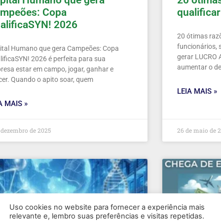
pital Humano que gera
20 ótima
mpeões: Copa
qualifica
alificaSYN! 2026
20 ótimas razõ
funcionários,
ital Humano que gera Campeões: Copa
gerar LUCRO 
lificaSYN! 2026 é perfeita para sua
aumentar o d
resa estar em campo, jogar, ganhar e
cer. Quando o apito soar, quem
LEIA MAIS »
A MAIS »
 dezembro de 2025
26 de maio de 