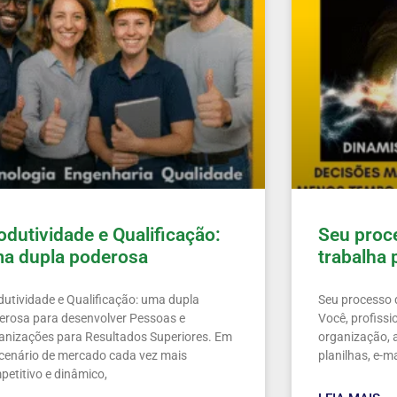
odutividade e Qualificação:
Seu proc
a dupla poderosa
trabalha 
dutividade e Qualificação: uma dupla
Seu processo 
erosa para desenvolver Pessoas e
Você, profissi
anizações para Resultados Superiores. Em
organização, 
cenário de mercado cada vez mais
planilhas, e-m
petitivo e dinâmico,