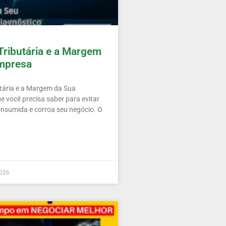
Tributária e a Margem
mpresa
tária e a Margem da Sua
 você precisa saber para evitar
onsumida e corroa seu negócio. O
2026