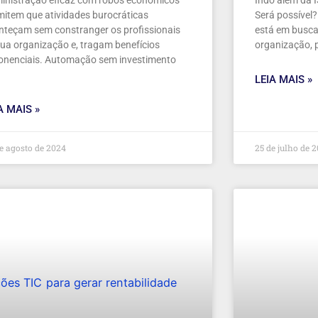
inistração eficaz com robôs econômicos
Indo além da I
mitem que atividades burocráticas
Será possível
nteçam sem constranger os profissionais
está em busca
sua organização e, tragam benefícios
organização, 
onenciais. Automação sem investimento
LEIA MAIS »
A MAIS »
e agosto de 2024
25 de julho de 